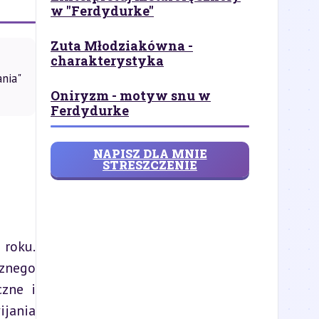
w "Ferdydurke"
Zuta Młodziakówna -
charakterystyka
nia"
Oniryzm - motyw snu w
Ferdydurke
NAPISZ DLA MNIE
STRESZCZENIE
znego 
zne i 
jania 