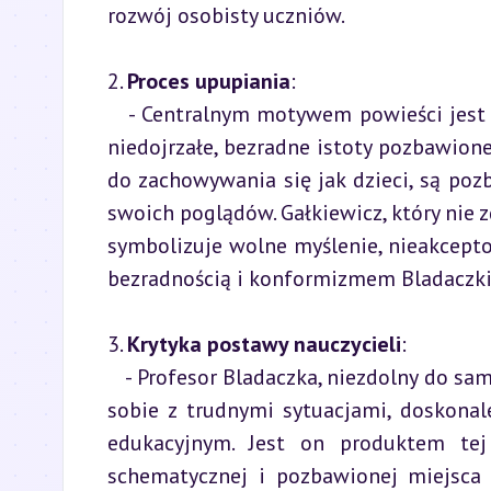
rozwój osobisty uczniów.
2. 
Proces upupiania
:

   - Centralnym motywem powieści jest proces "upupiania," czyli przemianowywania jednostek w 
niedojrzałe, bezradne istoty pozbawion
do zachowywania się jak dzieci, są poz
swoich poglądów. Gałkiewicz, który nie
symbolizuje wolne myślenie, nieakcepto
bezradnością i konformizmem Bladaczki
3. 
Krytyka postawy nauczycieli
:

   - Profesor Bladaczka, niezdolny do samodzielnego myślenia i pozbawiony umiejętności radzenia 
sobie z trudnymi sytuacjami, doskonal
edukacyjnym. Jest on produktem tej 
schematycznej i pozbawionej miejsca 