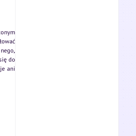
łować 
nego, 
ię do 
e ani 