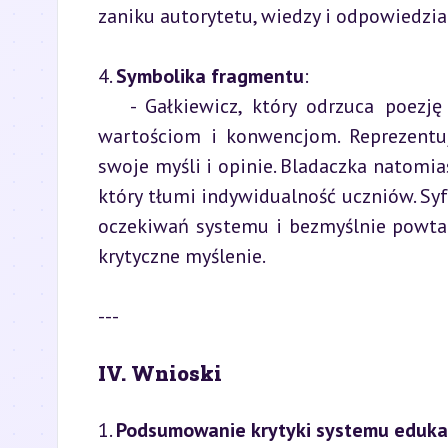
zaniku autorytetu, wiedzy i odpowiedzi
4. 
Symbolika fragmentu
:

   - Gałkiewicz, który odrzuca poezję Słowackiego, symbolizuje bunt przeciwko narzuconym 
wartościom i konwencjom. Reprezentu
swoje myśli i opinie. Bladaczka natomi
który tłumi indywidualność uczniów. Syfo
oczekiwań systemu i bezmyślnie powtar
krytyczne myślenie.
---
IV. Wnioski
1. 
Podsumowanie krytyki systemu eduka