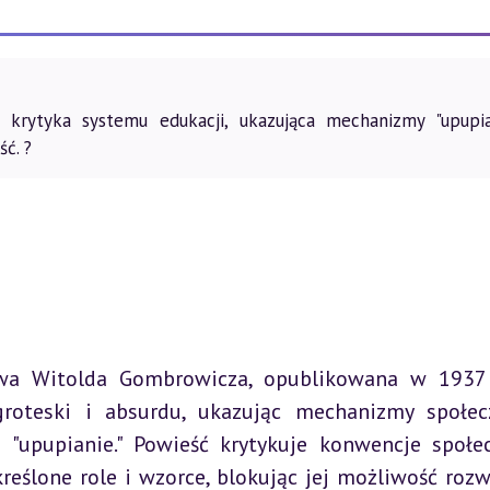
krytyka systemu edukacji, ukazująca mechanizmy "upupia
ć. ?
oteski i absurdu, ukazując mechanizmy społec
o "upupianie." Powieść krytykuje konwencje społec
reślone role i wzorce, blokując jej możliwość rozwi