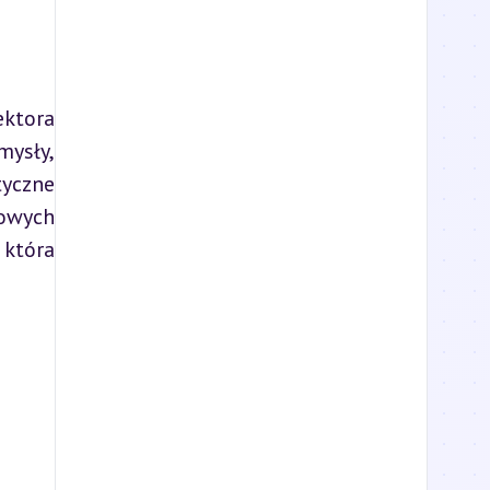
ysły, 
yczne 
owych 
która 