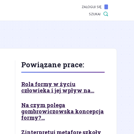
ZALOGUJ SIĘ
SZUKAJ
Powiązane prace:
Rola formy w życiu
człowieka i jej wpływ na...
Na czym polega
gombrowiczowska koncepcja
formy?...
Zinterpretuj metaforę szkoły