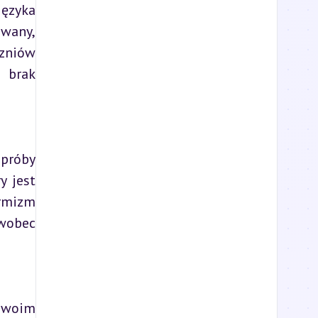
wany, 
zniów 
 brak 
 jest 
rmizm 
wobec 