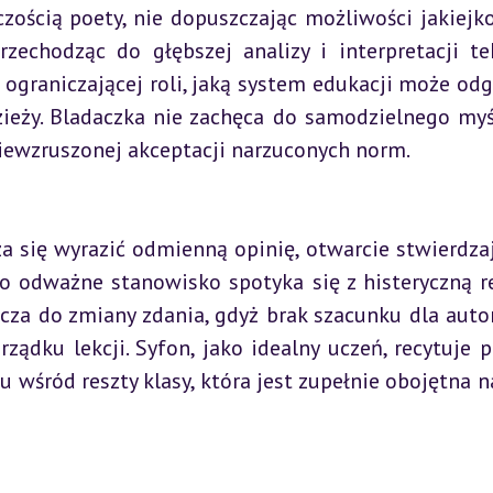
ścią poety, nie dopuszczając możliwości jakiejko
przechodząc do głębszej analizy i interpretacji te
 ograniczającej roli, jaką system edukacji może odg
ży. Bladaczka nie zachęca do samodzielnego myśl
iewzruszonej akceptacji narzuconych norm.
o odważne stanowisko spotyka się z histeryczną re
icza do zmiany zdania, gdyż brak szacunku dla autor
ądku lekcji. Syfon, jako idealny uczeń, recytuje po
wśród reszty klasy, która jest zupełnie obojętna na