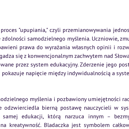
e zdolności samodzielnego myślenia. Uczniowie, zmu
bawieni prawa do wyrażania własnych opinii i rozwi
 zgadza się z konwencjonalnym zachwytem nad Słowa
wane przez system edukacyjny. Zderzenie jego post
 pokazuje napięcie między indywidualnością a sys
e odzwierciedla bierną postawę nauczycieli w sys
samej edukacji, którą narzuca innym – bezmyś
na kreatywność. Bladaczka jest symbolem całkow