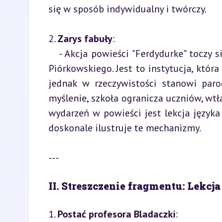
się w sposób indywidualny i twórczy.
2. 
Zarys fabuły
:

   - Akcja powieści "Ferdydurke" toczy się w dużej mierze w szkole prowadzonej przez dyrektora 
Piórkowskiego. Jest to instytucja, któ
jednak w rzeczywistości stanowi paro
myślenie, szkoła ogranicza uczniów, wtł
wydarzeń w powieści jest lekcja języka
doskonale ilustruje te mechanizmy.
---
II. Streszczenie fragmentu: Lekcj
1. 
Postać profesora Bladaczki
:
