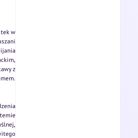
szani 
jania 
ckim, 
awy z 
temem.
temie 
lnej, 
itego 