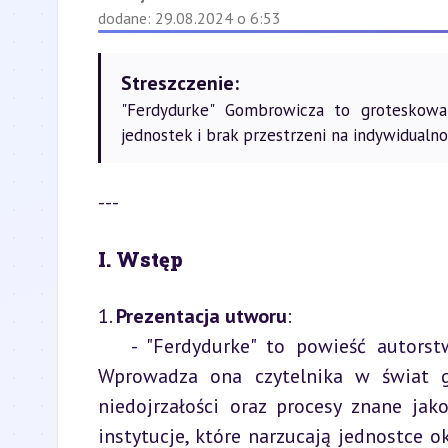
dodane: 29.08.2024 o 6:53
Streszczenie:
"Ferdydurke" Gombrowicza to groteskowa 
jednostek i brak przestrzeni na indywidualnoś
---
I. Wstęp
1. 
Prezentacja utworu
:

   - "Ferdydurke" to powieść autorstwa Witolda Gombrowicza, opublikowana w 1937 roku. 
Wprowadza ona czytelnika w świat gr
niedojrzałości oraz procesy znane jak
instytucje, które narzucają jednostce ok