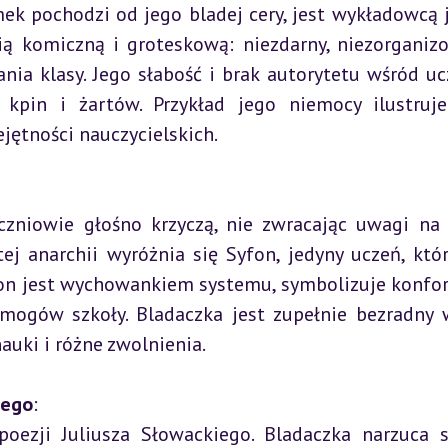
ią komiczną i groteskową: niezdarny, niezorganizo
nia klasy. Jego słabość i brak autorytetu wśród uc
 kpin i żartów. Przykład jego niemocy ilustruje
jętności nauczycielskich.
j anarchii wyróżnia się Syfon, jedyny uczeń, który
yfon jest wychowankiem systemu, symbolizuje konfo
mogów szkoły. Bladaczka jest zupełnie bezradny 
uki i różne zwolnienia.
iego
:
