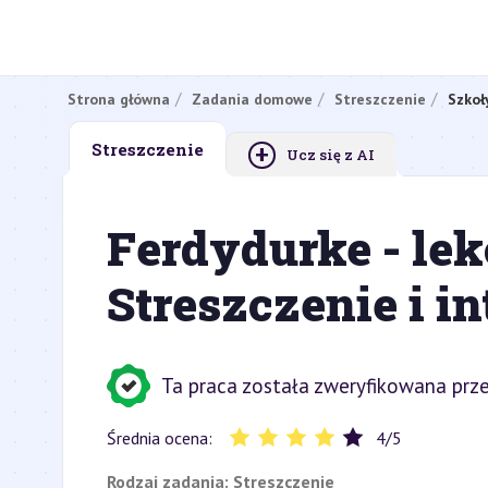
Strona główna
Zadania domowe
Streszczenie
Szkoł
+
Streszczenie
Ucz się z AI
Ferdydurke - lek
Streszczenie i i
Ta praca została zweryfikowana prze
Średnia ocena:
4
/
5
Rodzaj zadania:
Streszczenie