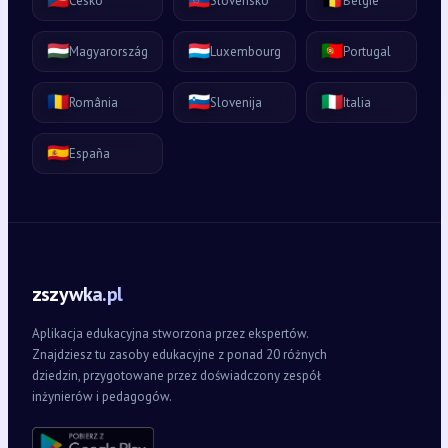
Česko
Slovensko
België
🇭🇺
🇱🇺
🇵🇹
Magyarország
Luxembourg
Portugal
🇷🇴
🇸🇮
🇮🇹
România
Slovenija
Italia
🇪🇸
España
zszywka.pl
Aplikacja edukacyjna stworzona przez ekspertów.
Znajdziesz tu zasoby edukacyjne z ponad 20 różnych
dziedzin, przygotowane przez doświadczony zespół
inżynierów i pedagogów.