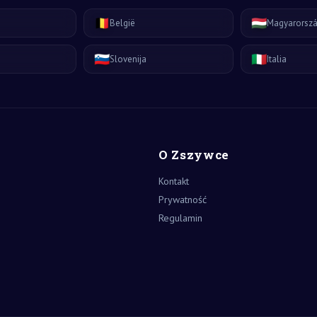
🇧🇪
🇭🇺
België
Magyarorsz
🇸🇮
🇮🇹
Slovenija
Italia
O Zszywce
Kontakt
Prywatność
Regulamin