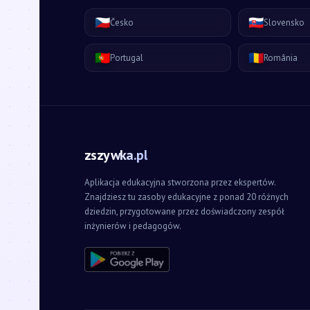
🇨🇿
🇸🇰
Česko
Slovensko
🇵🇹
🇷🇴
Portugal
România
zszywka.pl
Aplikacja edukacyjna stworzona przez ekspertów.
Znajdziesz tu zasoby edukacyjne z ponad 20 różnych
dziedzin, przygotowane przez doświadczony zespół
inżynierów i pedagogów.