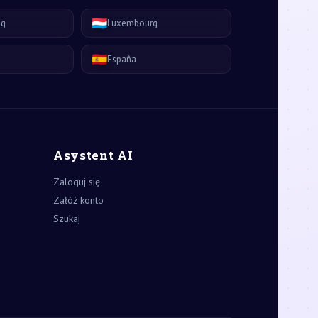
🇱🇺
ág
Luxembourg
🇪🇸
España
Asystent AI
Zaloguj się
Załóż konto
Szukaj