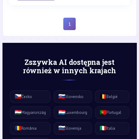
1
Zszywka AI dostępna jest
również w innych krajach
🇨🇿
🇸🇰
🇧🇪
Česko
Slovensko
België
🇭🇺
🇱🇺
🇵🇹
Magyarország
Luxembourg
Portugal
🇷🇴
🇸🇮
🇮🇹
România
Slovenija
Italia