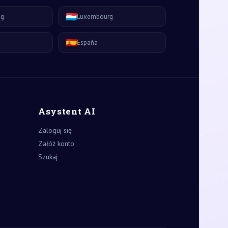
🇱🇺
ág
Luxembourg
🇪🇸
España
Asystent AI
Zaloguj się
Załóż konto
Szukaj