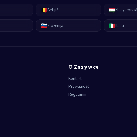
🇧🇪
🇭🇺
België
Magyarorsz
🇸🇮
🇮🇹
Slovenija
Italia
O Zszywce
Kontakt
Prywatność
Regulamin