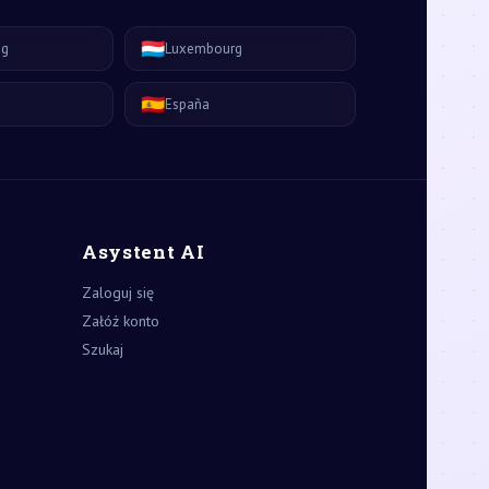
🇱🇺
ág
Luxembourg
🇪🇸
España
Asystent AI
Zaloguj się
Załóż konto
Szukaj