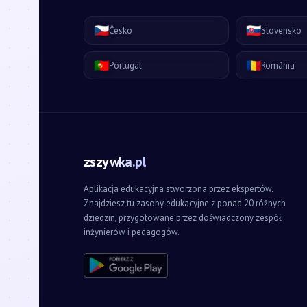
🇨🇿
🇸🇰
Česko
Slovensko
🇵🇹
🇷🇴
Portugal
România
zszywka.pl
Aplikacja edukacyjna stworzona przez ekspertów.
Znajdziesz tu zasoby edukacyjne z ponad 20 różnych
dziedzin, przygotowane przez doświadczony zespół
inżynierów i pedagogów.