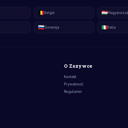
🇧🇪
🇭🇺
België
Magyarorsz
🇸🇮
🇮🇹
Slovenija
Italia
O Zszywce
Kontakt
Prywatność
Regulamin