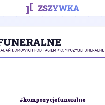
FUNERALNE
 ZADAŃ DOMOWYCH POD TAGIEM #KOMPOZYCJEFUNERALNE 
#kompozycjefuneralne