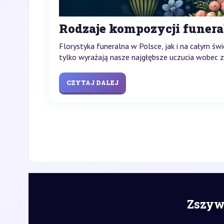
Rodzaje kompozycji funera
Florystyka funeralna w Polsce, jak i na całym św
tylko wyrażają nasze najgłębsze uczucia wobec zm
CZYTAJ DALEJ
Zszywk