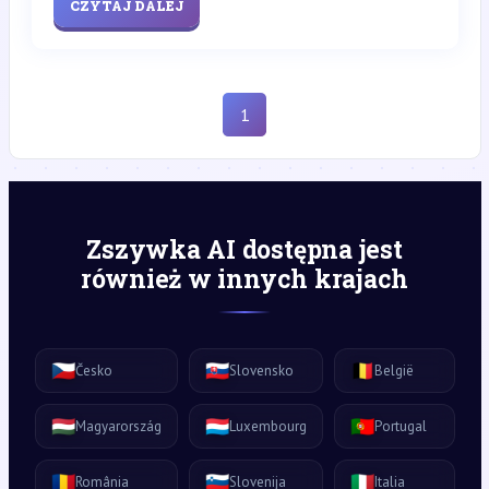
CZYTAJ DALEJ
1
Zszywka AI dostępna jest
również w innych krajach
🇨🇿
🇸🇰
🇧🇪
Česko
Slovensko
België
🇭🇺
🇱🇺
🇵🇹
Magyarország
Luxembourg
Portugal
🇷🇴
🇸🇮
🇮🇹
România
Slovenija
Italia