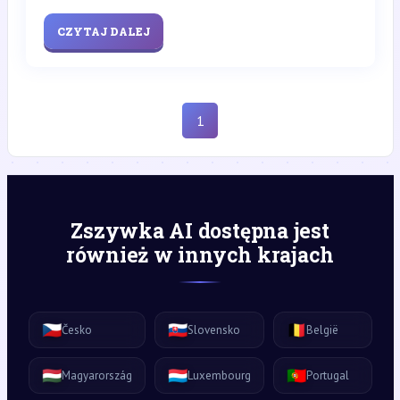
CZYTAJ DALEJ
1
Zszywka AI dostępna jest
również w innych krajach
🇨🇿
🇸🇰
🇧🇪
Česko
Slovensko
België
🇭🇺
🇱🇺
🇵🇹
Magyarország
Luxembourg
Portugal