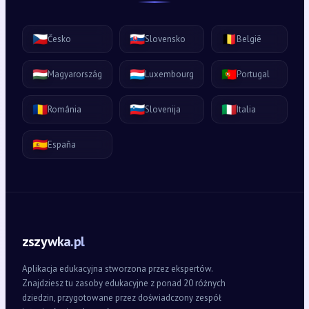
🇨🇿
🇸🇰
🇧🇪
Česko
Slovensko
België
🇭🇺
🇱🇺
🇵🇹
Magyarország
Luxembourg
Portugal
🇷🇴
🇸🇮
🇮🇹
România
Slovenija
Italia
🇪🇸
España
zszywka.pl
Aplikacja edukacyjna stworzona przez ekspertów.
Znajdziesz tu zasoby edukacyjne z ponad 20 różnych
dziedzin, przygotowane przez doświadczony zespół