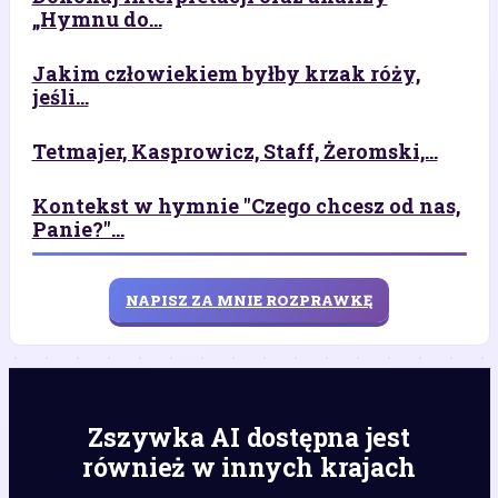
„Hymnu do...
Jakim człowiekiem byłby krzak róży,
jeśli...
Tetmajer, Kasprowicz, Staff, Żeromski,...
Kontekst w hymnie "Czego chcesz od nas,
Panie?"...
NAPISZ ZA MNIE ROZPRAWKĘ
Zszywka AI dostępna jest
również w innych krajach