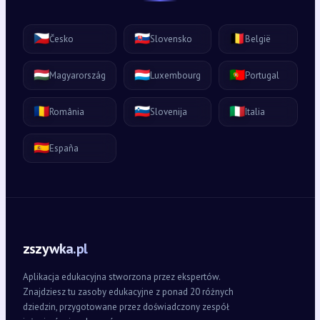
🇨🇿
🇸🇰
🇧🇪
Česko
Slovensko
België
🇭🇺
🇱🇺
🇵🇹
Magyarország
Luxembourg
Portugal
🇷🇴
🇸🇮
🇮🇹
România
Slovenija
Italia
🇪🇸
España
zszywka.pl
Aplikacja edukacyjna stworzona przez ekspertów.
Znajdziesz tu zasoby edukacyjne z ponad 20 różnych
dziedzin, przygotowane przez doświadczony zespół