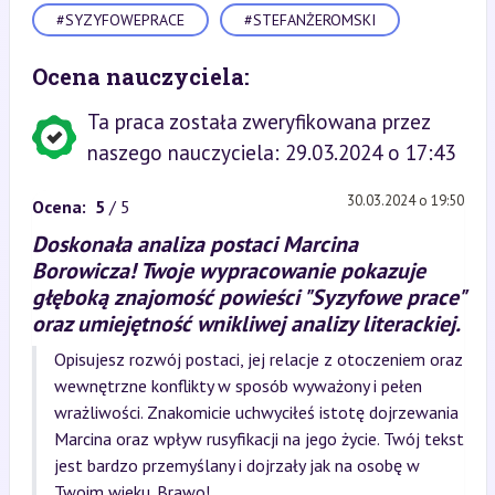
#SYZYFOWEPRACE
#STEFANŻEROMSKI
Ocena nauczyciela:
Ta praca została zweryfikowana przez
naszego nauczyciela: 29.03.2024 o 17:43
30.03.2024 o 19:50
Ocena:
5
/ 5
Doskonała analiza postaci Marcina
Borowicza! Twoje wypracowanie pokazuje
głęboką znajomość powieści "Syzyfowe prace"
oraz umiejętność wnikliwej analizy literackiej.
Opisujesz rozwój postaci, jej relacje z otoczeniem oraz
wewnętrzne konflikty w sposób wyważony i pełen
wrażliwości. Znakomicie uchwyciłeś istotę dojrzewania
Marcina oraz wpływ rusyfikacji na jego życie. Twój tekst
jest bardzo przemyślany i dojrzały jak na osobę w
Twoim wieku. Brawo!