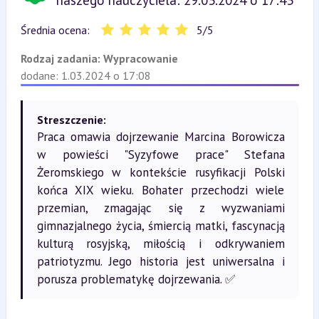
naszego nauczyciela: 29.03.2024 o 17:43
Średnia ocena:
5
/
5
Rodzaj zadania:
Wypracowanie
dodane: 1.03.2024 o 17:08
Streszczenie:
Praca omawia dojrzewanie Marcina Borowicza
w powieści "Syzyfowe prace" Stefana
Żeromskiego w kontekście rusyfikacji Polski
końca XIX wieku. Bohater przechodzi wiele
przemian, zmagając się z wyzwaniami
gimnazjalnego życia, śmiercią matki, fascynacją
kulturą rosyjską, miłością i odkrywaniem
patriotyzmu. Jego historia jest uniwersalna i
porusza problematykę dojrzewania. ✅