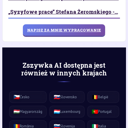
„Syzyfowe prace” Stefana Żeromskiego -...
NAPISZ ZA MNIE WYPRACOWANIE
Zszywka AI dostępna jest
również w innych krajach
🇨🇿
🇸🇰
🇧🇪
Česko
Slovensko
België
🇭🇺
🇱🇺
🇵🇹
Magyarország
Luxembourg
Portugal
🇷🇴
🇸🇮
🇮🇹
România
Slovenija
Italia