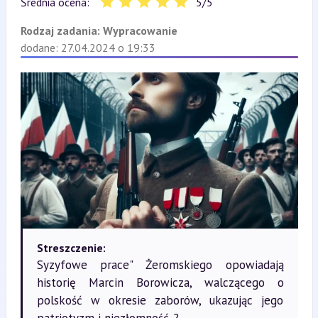
Średnia ocena:
5
/
5
Rodzaj zadania:
Wypracowanie
dodane: 27.04.2024 o 19:33
Streszczenie:
Syzyfowe prace" Żeromskiego opowiadają
historię Marcin Borowicza, walczącego o
polskość w okresie zaborów, ukazując jego
patriotyzm i niezłomność. ?