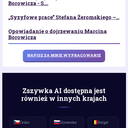
Borowicza - S....
„Syzyfowe prace” Stefana Żeromskiego –...
Opowiadanie o dojrzewaniu Marcina
Borowicza
NAPISZ ZA MNIE WYPRACOWANIE
Zszywka AI dostępna jest
również w innych krajach
🇨🇿
🇸🇰
🇧🇪
Česko
Slovensko
België