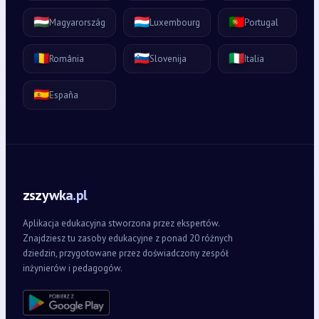
🇭🇺
🇱🇺
🇵🇹
Magyarország
Luxembourg
Portugal
🇷🇴
🇸🇮
🇮🇹
România
Slovenija
Italia
🇪🇸
España
zszywka.pl
Aplikacja edukacyjna stworzona przez ekspertów.
Znajdziesz tu zasoby edukacyjne z ponad 20 różnych
dziedzin, przygotowane przez doświadczony zespół
inżynierów i pedagogów.