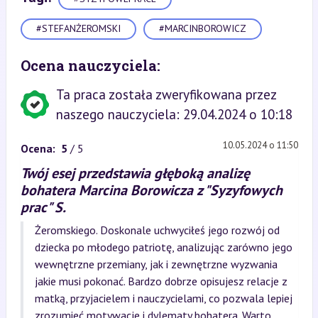
#STEFANŻEROMSKI
#MARCINBOROWICZ
Ocena nauczyciela:
Ta praca została zweryfikowana przez
naszego nauczyciela: 29.04.2024 o 10:18
10.05.2024 o 11:50
Ocena:
5
/ 5
Twój esej przedstawia głęboką analizę
bohatera Marcina Borowicza z "Syzyfowych
prac" S.
Żeromskiego. Doskonale uchwyciłeś jego rozwój od
dziecka po młodego patriotę, analizując zarówno jego
wewnętrzne przemiany, jak i zewnętrzne wyzwania
jakie musi pokonać. Bardzo dobrze opisujesz relacje z
matką, przyjacielem i nauczycielami, co pozwala lepiej
zrozumieć motywacje i dylematy bohatera. Warto