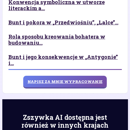
Konwencja symboliczna w utworze
literackim a...
Bunt i pokora w „Przedwiośniu”, „Lalce”...
Rola sposobu kreowania bohatera w
budowaniu...
Bunt i jego konsekwencje w „Antygonie”
i...
NAPISZ ZA MNIE WYPRACOWANIE
Zszywka AI dostępna jest
również w innych krajach