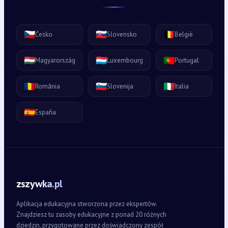
🇨🇿
🇸🇰
🇧🇪
Česko
Slovensko
België
🇭🇺
🇱🇺
🇵🇹
Magyarország
Luxembourg
Portugal
🇷🇴
🇸🇮
🇮🇹
România
Slovenija
Italia
🇪🇸
España
zszywka.pl
Aplikacja edukacyjna stworzona przez ekspertów.
Znajdziesz tu zasoby edukacyjne z ponad 20 różnych
dziedzin, przygotowane przez doświadczony zespół