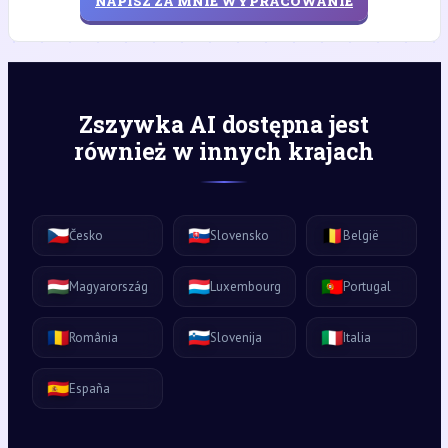
NAPISZ ZA MNIE WYPRACOWANIE
Zszywka AI dostępna jest
również w innych krajach
🇨🇿
🇸🇰
🇧🇪
Česko
Slovensko
België
🇭🇺
🇱🇺
🇵🇹
Magyarország
Luxembourg
Portugal
🇷🇴
🇸🇮
🇮🇹
România
Slovenija
Italia
🇪🇸
España