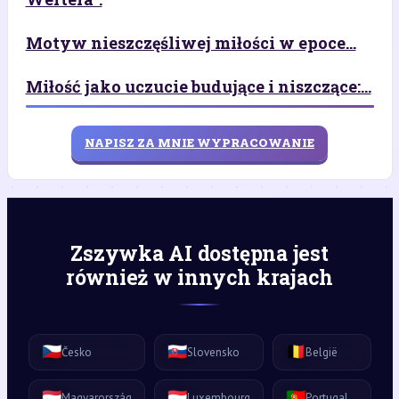
Motyw nieszczęśliwej miłości w epoce...
Miłość jako uczucie budujące i niszczące:...
NAPISZ ZA MNIE WYPRACOWANIE
Zszywka AI dostępna jest
również w innych krajach
🇨🇿
🇸🇰
🇧🇪
Česko
Slovensko
België
🇭🇺
🇱🇺
🇵🇹
Magyarország
Luxembourg
Portugal