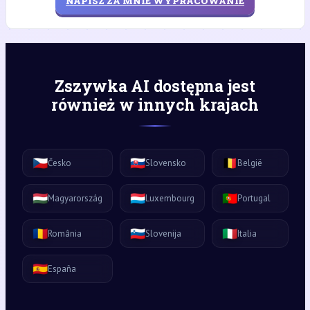
NAPISZ ZA MNIE WYPRACOWANIE
Zszywka AI dostępna jest
również w innych krajach
🇨🇿
🇸🇰
🇧🇪
Česko
Slovensko
België
🇭🇺
🇱🇺
🇵🇹
Magyarország
Luxembourg
Portugal
🇷🇴
🇸🇮
🇮🇹
România
Slovenija
Italia
🇪🇸
España