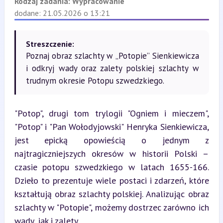
Rodzaj zadania:
Wypracowanie
dodane: 21.05.2026 o 13:21
Streszczenie:
Poznaj obraz szlachty w „Potopie” Sienkiewicza
i odkryj wady oraz zalety polskiej szlachty w
trudnym okresie Potopu szwedzkiego.
"Potop", drugi tom trylogii "Ogniem i mieczem", 
"Potop" i "Pan Wołodyjowski" Henryka Sienkiewicza, 
jest epicką opowieścią o jednym z 
najtragiczniejszych okresów w historii Polski – 
czasie potopu szwedzkiego w latach 1655-166. 
Dzieło to prezentuje wiele postaci i zdarzeń, które 
kształtują obraz szlachty polskiej. Analizując obraz 
szlachty w "Potopie", możemy dostrzec zarówno ich 
wady, jak i zalety.