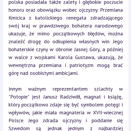
polska posiadała także zalety i głębokie poczucie 
honoru oraz obowiązku wobec ojczyzny. Przemiana 
Kmicica z katolickiego renegata zdradzającego 
swój kraj w prawdziwego bohatera narodowego 
ukazuje, że mimo początkowych błędów, można 
znaleźć drogę do odkupienia własnych win. Jego 
bohaterskie czyny w obronie Jasnej Góry, a później 
w walce z wojskami Karola Gustawa, ukazują, że 
wewnętrzna przemiana i patriotyzm mogą brać 
górę nad osobistymi ambicjami.
Innym ważnym reprezentantem szlachty w 
"Potopie" jest Janusz Radziwiłł, magnat i książę, 
który początkowo zdaje się być symbolem potęgi i 
wpływów, jakie miała magnateria w XVII-wiecznej 
Polsce. Jego zdrada ojczyzny i poddanie się 
Szwedom są jednak jednym z najbardziej 