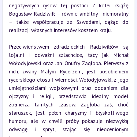
negatywnych rysów tej postaci. Z kolei książę 
Bogusław Radziwiłł – równie ambitny i niemoralny 
– także współpracuje ze Szwedami, dążąc do 
realizacji własnych interesów kosztem kraju.
Przeciwieństwem zdradzieckich Radziwiłłów są 
lojalni i odważni szlachcice, tacy jak Michał 
Wołodyjowski oraz Jan Onufry Zagłoba. Pierwszy z 
nich, zwany Małym Rycerzem, jest uosobieniem 
rycerskiego etosu i wierności. Wołodyjowski, z jego 
umiejętnościami wojskowymi oraz oddaniem dla 
ojczyzny i religii, przedstawia idealny model 
żołnierza tamtych czasów. Zagłoba zaś, choć 
staruszek, jest pełen charyzmy i błyskotliwego 
humoru, ale w chwili próby pokazuje niezwykłą 
odwagę i spryt, stając się nieocenionym 