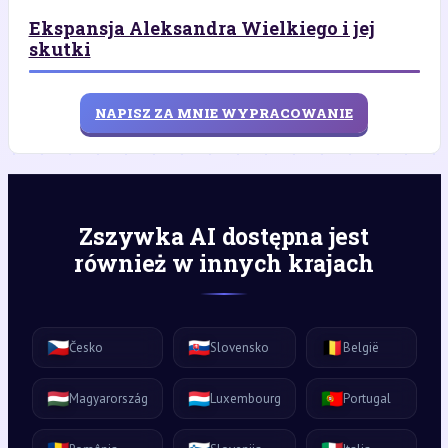
Ekspansja Aleksandra Wielkiego i jej
skutki
NAPISZ ZA MNIE WYPRACOWANIE
Zszywka AI dostępna jest
również w innych krajach
🇨🇿
🇸🇰
🇧🇪
Česko
Slovensko
België
🇭🇺
🇱🇺
🇵🇹
Magyarország
Luxembourg
Portugal