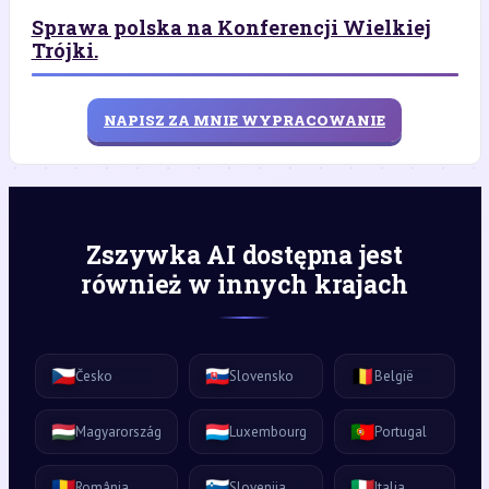
Sprawa polska na Konferencji Wielkiej
Trójki.
NAPISZ ZA MNIE WYPRACOWANIE
Zszywka AI dostępna jest
również w innych krajach
🇨🇿
🇸🇰
🇧🇪
Česko
Slovensko
België
🇭🇺
🇱🇺
🇵🇹
Magyarország
Luxembourg
Portugal
🇷🇴
🇸🇮
🇮🇹
România
Slovenija
Italia