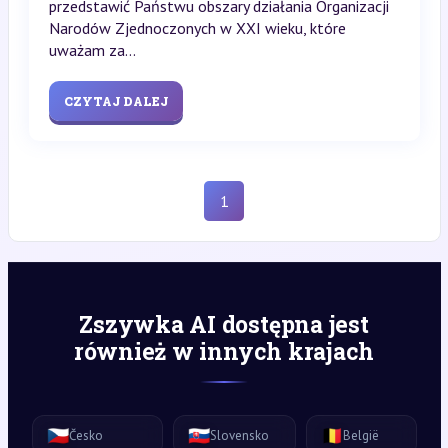
przedstawić Państwu obszary działania Organizacji
Narodów Zjednoczonych w XXI wieku, które
uważam za...
CZYTAJ DALEJ
1
Zszywka AI dostępna jest
również w innych krajach
🇨🇿
🇸🇰
🇧🇪
Česko
Slovensko
België