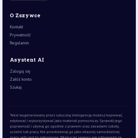
O Zszywce
Kontakt
Prywatność
Regulamin
Asystent AI
Zaloguj się
Załóż konto
Szukaj
Tekst wygenerowany przez sztuczną inteligencję możesz kopiować,
edytować i wykorzystywać jako materiał pomocniczy. Sprawdź jego
poprawność i używaj go zgodnie z prawem oraz zasadami szkoły,
uczelni lub pracy. Nie przedstawiaj go jako własnej samodzielnej
pracy, jeśli jest to zabronione. Właściciel serwisu nie odpowiada za