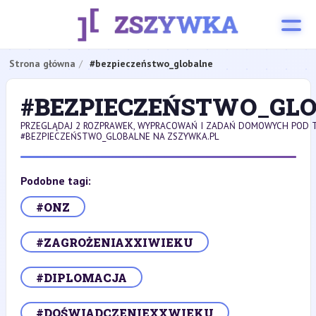
Strona główna
#bezpieczeństwo_globalne
#BEZPIECZEŃSTWO_GL
PRZEGLĄDAJ 2 ROZPRAWEK, WYPRACOWAŃ I ZADAŃ DOMOWYCH POD 
#BEZPIECZEŃSTWO_GLOBALNE NA ZSZYWKA.PL
Podobne tagi:
#ONZ
#ZAGROŻENIAXXIWIEKU
#DIPLOMACJA
#DOŚWIADCZENIEXXWIEKU