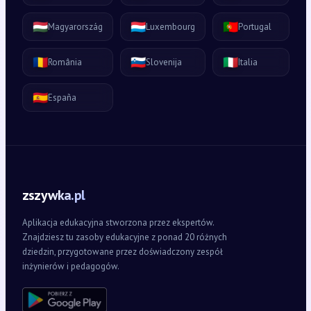
🇭🇺
🇱🇺
🇵🇹
Magyarország
Luxembourg
Portugal
🇷🇴
🇸🇮
🇮🇹
România
Slovenija
Italia
🇪🇸
España
zszywka.pl
Aplikacja edukacyjna stworzona przez ekspertów.
Znajdziesz tu zasoby edukacyjne z ponad 20 różnych
dziedzin, przygotowane przez doświadczony zespół
inżynierów i pedagogów.