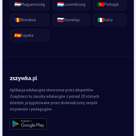
🇭🇺
🇱🇺
🇵🇹
Magyarország
Luxembourg
Portugal
🇷🇴
🇸🇮
🇮🇹
România
Slovenija
Italia
🇪🇸
España
zszywka.pl
Aplikacja edukacyjna stworzona przez ekspertów.
Znajdziesz tu zasoby edukacyjne z ponad 20 różnych
dziedzin, przygotowane przez doświadczony zespół
inżynierów i pedagogów.