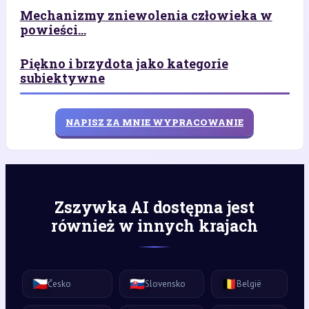
Mechanizmy zniewolenia człowieka w
powieści...
Piękno i brzydota jako kategorie
subiektywne
NAPISZ ZA MNIE WYPRACOWANIE
Zszywka AI dostępna jest
również w innych krajach
🇨🇿
🇸🇰
🇧🇪
Česko
Slovensko
België