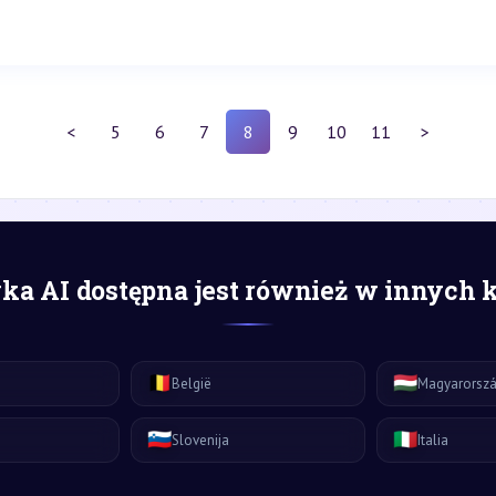
<
5
6
7
8
9
10
11
>
a AI dostępna jest również w innych 
🇧🇪
🇭🇺
België
Magyarorsz
🇸🇮
🇮🇹
Slovenija
Italia