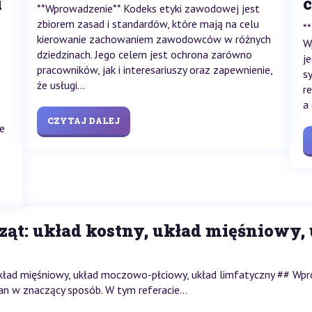
i
c
**Wprowadzenie** Kodeks etyki zawodowej jest
zbiorem zasad i standardów, które mają na celu
*
kierowanie zachowaniem zawodowców w różnych
W
dziedzinach. Jego celem jest ochrona zarówno
j
pracowników, jak i interesariuszy oraz zapewnienie,
s
że usługi...
r
a
CZYTAJ DALEJ
że
ąt: układ kostny, układ mięśniowy,
 układ mięśniowy, układ moczowo-płciowy, układ limfatyczny ## W
n w znaczący sposób. W tym referacie...