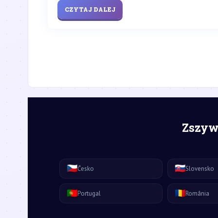
CZYTAJ DALEJ
Zszywk
🇨🇿
🇸🇰
Česko
Slovensko
🇵🇹
🇷🇴
Portugal
România