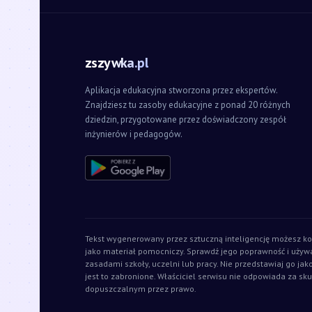
zszywka.pl
Aplikacja edukacyjna stworzona przez ekspertów.
Znajdziesz tu zasoby edukacyjne z ponad 20 różnych
dziedzin, przygotowane przez doświadczony zespół
inżynierów i pedagogów.
Tekst wygenerowany przez sztuczną inteligencję możesz ko
jako materiał pomocniczy. Sprawdź jego poprawność i używ
zasadami szkoły, uczelni lub pracy. Nie przedstawiaj go jak
jest to zabronione. Właściciel serwisu nie odpowiada za sku
dopuszczalnym przez prawo.