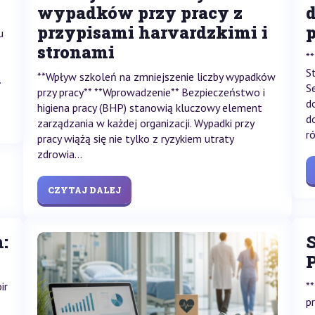
wypadków przy pracy z
d
przypisami harvardzkimi i
p
u
stronami
*
S
**Wpływ szkoleń na zmniejszenie liczby wypadków
.
S
przy pracy** **Wprowadzenie** Bezpieczeństwo i
d
higiena pracy (BHP) stanowią kluczowy element
d
zarządzania w każdej organizacji. Wypadki przy
r
pracy wiążą się nie tylko z ryzykiem utraty
zdrowia...
CZYTAJ DALEJ
:
S
ir
*
p