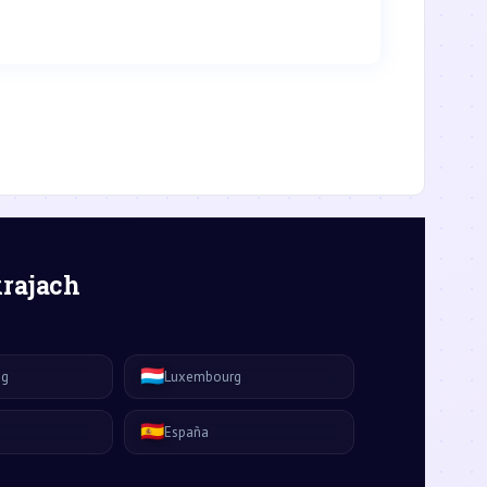
krajach
🇱🇺
ág
Luxembourg
🇪🇸
España