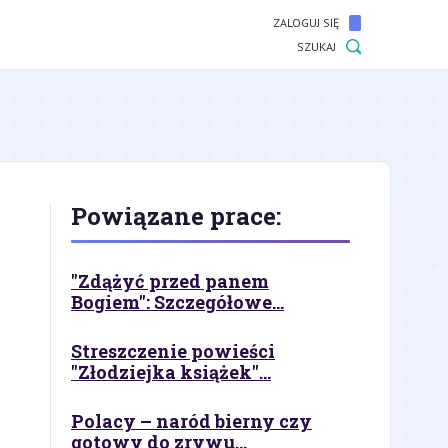
ZALOGUJ SIĘ
SZUKAJ
Powiązane prace:
"Zdążyć przed panem
Bogiem": Szczegółowe...
Streszczenie powieści
"Złodziejka książek"...
Polacy – naród bierny czy
gotowy do zrywu...