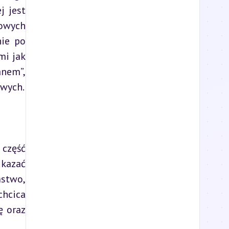
 jest 
owych 
ie po 
i jak 
nem”, 
owych.
część 
kazać 
stwo, 
hcica 
 oraz 