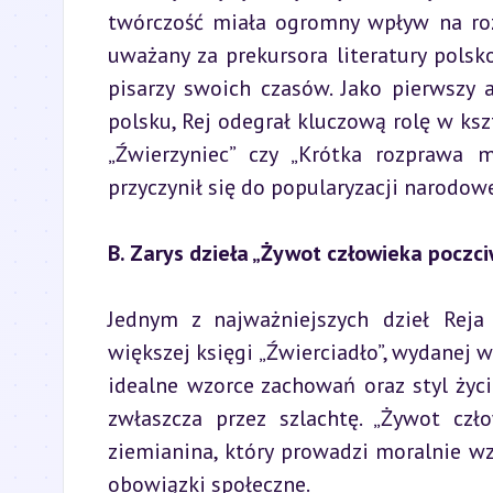
twórczość miała ogromny wpływ na rozw
uważany za prekursora literatury polsko
pisarzy swoich czasów. Jako pierwszy 
polsku, Rej odegrał kluczową rolę w ksz
„Źwierzyniec” czy „Krótka rozprawa 
przyczynił się do popularyzacji narodo
B. Zarys dzieła „Żywot człowieka poczc
Jednym z najważniejszych dzieł Reja 
większej księgi „Źwierciadło”, wydanej w
idealne wzorce zachowań oraz styl życ
zwłaszcza przez szlachtę. „Żywot czło
ziemianina, który prowadzi moralnie wz
obowiązki społeczne.