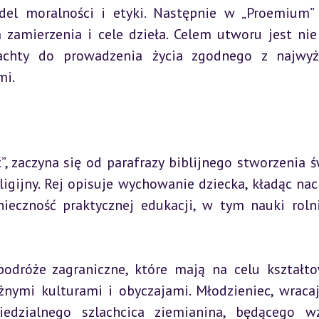
del moralności i etyki. Następnie w „Proemium” 
zamierzenia i cele dzieła. Celem utworu jest nie 
lachty do prowadzenia życia zgodnego z najwyż
mi.
, zaczyna się od parafrazy biblijnego stworzenia św
gijny. Rej opisuje wychowanie dziecka, kładąc naci
nieczność praktycznej edukacji, w tym nauki rolni
odróże zagraniczne, które mają na celu kształto
żnymi kulturami i obyczajami. Młodzieniec, wracaj
edzialnego szlachcica ziemianina, będącego wz