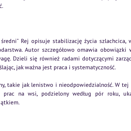
ć.
redni” Rej opisuje stabilizację życia szlachcica, 
podarstwa. Autor szczegółowo omawia obowiązki 
wagę. Dzieli się również radami dotyczącymi zarząd
ając, jak ważna jest praca i systematyczność.
, takie jak lenistwo i nieodpowiedzialność. W tej c
prac na wsi, podzielony według pór roku, uka
jątkiem.