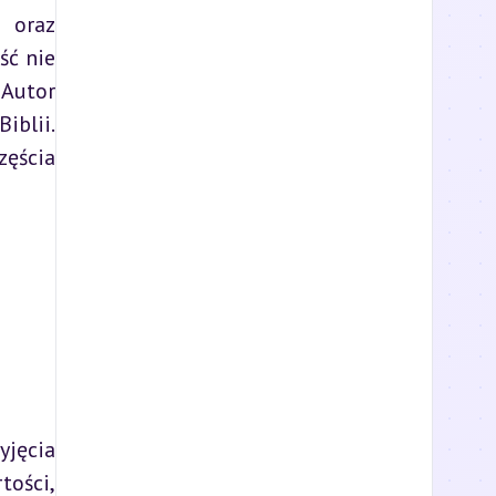
 oraz 
ć nie 
Autor 
iblii. 
ęścia 
jęcia 
ości, 