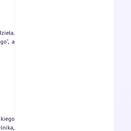
ieła. 
o”, a 
kiego 
nika, 