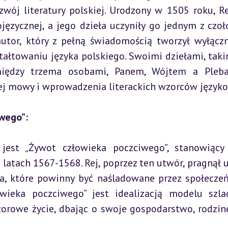
ój literatury polskiej. Urodzony w 1505 roku, Rej
języcznej, a jego dzieła uczyniły go jednym z czoł
autor, który z pełną świadomością tworzył wyłączn
tałtowaniu języka polskiego. Swoimi dziełami, takim
między trzema osobami, Panem, Wójtem a Pleba
wej mowy i wprowadzenia literackich wzorców język
iwego”:
jest „Żywot człowieka poczciwego”, stanowiący 
 latach 1567-1568. Rej, poprzez ten utwór, pragnął u
ia, które powinny być naśladowane przez społeczeń
wieka poczciwego” jest idealizacją modelu szlac
orowe życie, dbając o swoje gospodarstwo, rodzinę