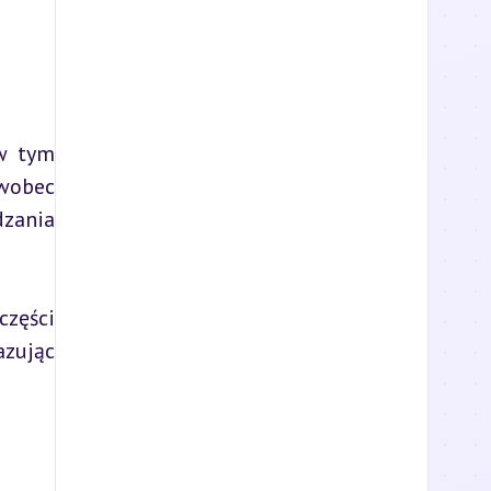
w tym 
wobec 
zania 
zęści 
zując 