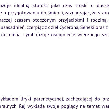
kazuje idealną starość jako czas troski o duszę
ze o przygotowaniu do śmierci, zaznaczając, że staroś
aczej czasem otoczonym przyjaciółmi i rodziną. 
 uzasadnień, czerpiąc z dzieł Cycerona, Seneki oraz z B
 do nieba, symbolizuje osiągnięcie wiecznego szcz
kładem liryki parenetycznej, zachęcającej do przy
alnych. Rej wykłada swoje poglądy na temat wart