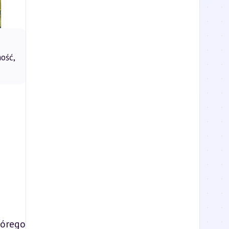
ość,
órego 