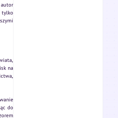
autor 
tylko 
szymi 
iata, 
sk na 
ctwa, 
wanie 
ąc do 
orem 