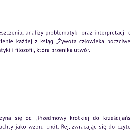
eszczenia, analizy problematyki oraz interpretacji dz
enie każdej z ksiąg „Żywota człowieka poczciweg
ki i filozofii, która przenika utwór.
zyna się od „Przedmowy krótkiej do krześcijańs
chty jako wzoru cnót. Rej, zwracając się do czytel