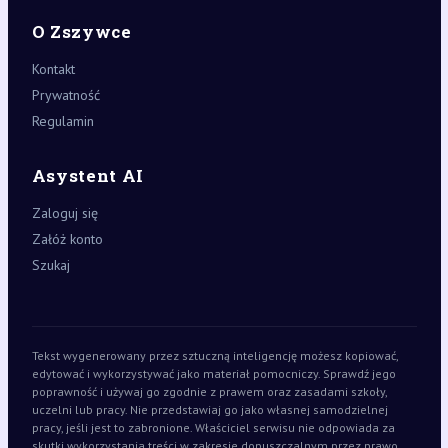
O Zszywce
Kontakt
Prywatność
Regulamin
Asystent AI
Zaloguj się
Załóż konto
Szukaj
Tekst wygenerowany przez sztuczną inteligencję możesz kopiować,
edytować i wykorzystywać jako materiał pomocniczy. Sprawdź jego
poprawność i używaj go zgodnie z prawem oraz zasadami szkoły,
uczelni lub pracy. Nie przedstawiaj go jako własnej samodzielnej
pracy, jeśli jest to zabronione. Właściciel serwisu nie odpowiada za
skutki wykorzystania treści w zakresie dopuszczalnym przez prawo.