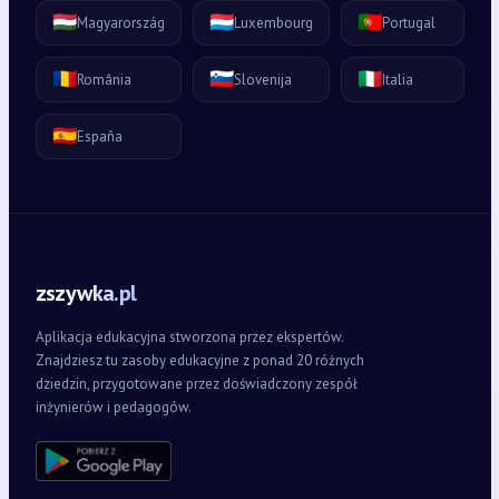
🇭🇺
🇱🇺
🇵🇹
Magyarország
Luxembourg
Portugal
🇷🇴
🇸🇮
🇮🇹
România
Slovenija
Italia
🇪🇸
España
zszywka.pl
Aplikacja edukacyjna stworzona przez ekspertów.
Znajdziesz tu zasoby edukacyjne z ponad 20 różnych
dziedzin, przygotowane przez doświadczony zespół
inżynierów i pedagogów.