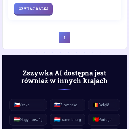
CZYTAJ DALEJ
1
Zszywka AI dostępna jest
również w innych krajach
🇨🇿
🇸🇰
🇧🇪
Česko
Slovensko
België
🇭🇺
🇱🇺
🇵🇹
Magyarország
Luxembourg
Portugal