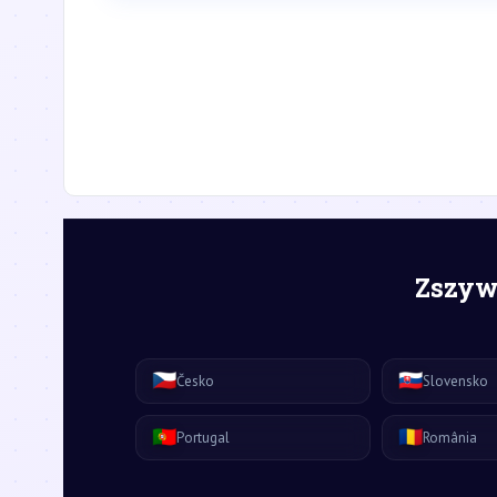
Zszywk
🇨🇿
🇸🇰
Česko
Slovensko
🇵🇹
🇷🇴
Portugal
România