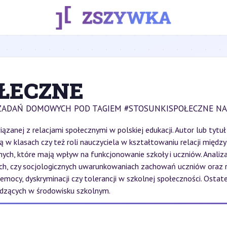
ŁECZNE
ZADAŃ DOMOWYCH POD TAGIEM #STOSUNKISPOŁECZNE NA
ązanej z relacjami społecznymi w polskiej edukacji. Autor lub tytu
w klasach czy też roli nauczyciela w kształtowaniu relacji międzyl
ch, które mają wpływ na funkcjonowanie szkoły i uczniów. Analiz
nych, czy socjologicznych uwarunkowaniach zachowań uczniów oraz
mocy, dyskryminacji czy tolerancji w szkolnej społeczności. Osta
odzących w środowisku szkolnym.