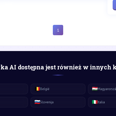
1
a AI dostępna jest również w innych 
🇧🇪
🇭🇺
België
Magyarorsz
🇸🇮
🇮🇹
Slovenija
Italia