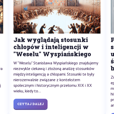
Jak wyglądają stosunki
chłopów i inteligencji w
"Weselu" Wyspiańskiego
ś
o
W "Weselu" Stanisława Wyspiańskiego znajdujemy
wa
niezwykle ciekawą i złożoną analizę stosunków
między inteligencją a chłopami. Stosunki te były
Z
nierozerwalnie związane z kontekstem
e
j
społecznym i historycznym przełomu XIX i XX
m
wieku, kiedy to...
h
p
CZYTAJ DALEJ
an