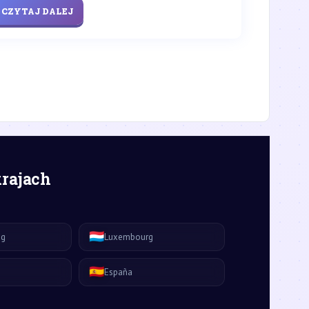
CZYTAJ DALEJ
krajach
🇱🇺
ág
Luxembourg
🇪🇸
España