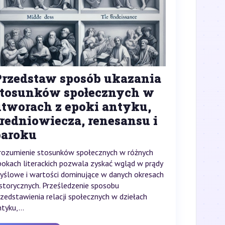
Przedstaw sposób ukazania
stosunków społecznych w
utworach z epoki antyku,
redniowiecza, renesansu i
baroku
rozumienie stosunków społecznych w różnych
pokach literackich pozwala zyskać wgląd w prądy
yślowe i wartości dominujące w danych okresach
istorycznych. Prześledzenie sposobu
rzedstawienia relacji społecznych w dziełach
tyku,...