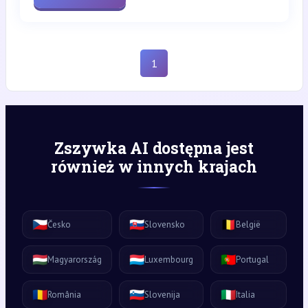
1
Zszywka AI dostępna jest
również w innych krajach
🇨🇿
🇸🇰
🇧🇪
Česko
Slovensko
België
🇭🇺
🇱🇺
🇵🇹
Magyarország
Luxembourg
Portugal
🇷🇴
🇸🇮
🇮🇹
România
Slovenija
Italia