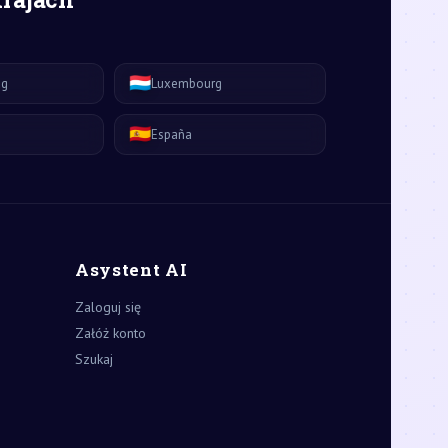
🇱🇺
ág
Luxembourg
🇪🇸
España
Asystent AI
Zaloguj się
Załóż konto
Szukaj