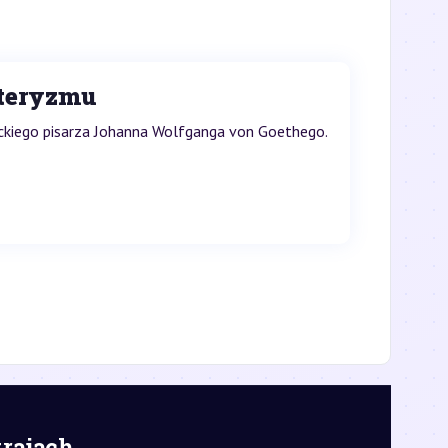
rteryzmu
ieckiego pisarza Johanna Wolfganga von Goethego.
krajach