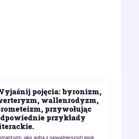
yjaśnij pojęcia: byronizm,
werteryzm, wallenrodyzm,
prometeizm, przywołując
odpowiednie przykłady
iterackie.
omantyzm, jako jedna z najważniejszych epok