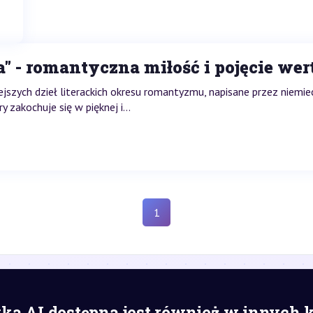
" - romantyczna miłość i pojęcie we
iejszych dzieł literackich okresu romantyzmu, napisane przez niem
zakochuje się w pięknej i...
1
a AI dostępna jest również w innych 