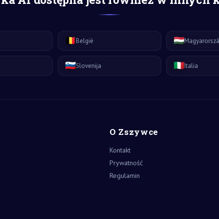
🇧🇪
🇭🇺
België
Magyarorsz
🇸🇮
🇮🇹
Slovenija
Italia
O Zszywce
Kontakt
Prywatność
Regulamin