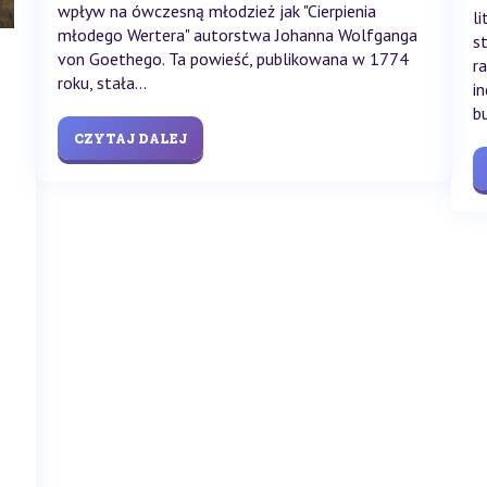
wpływ na ówczesną młodzież jak "Cierpienia
l
młodego Wertera" autorstwa Johanna Wolfganga
s
von Goethego. Ta powieść, publikowana w 1774
r
roku, stała...
i
b
CZYTAJ DALEJ