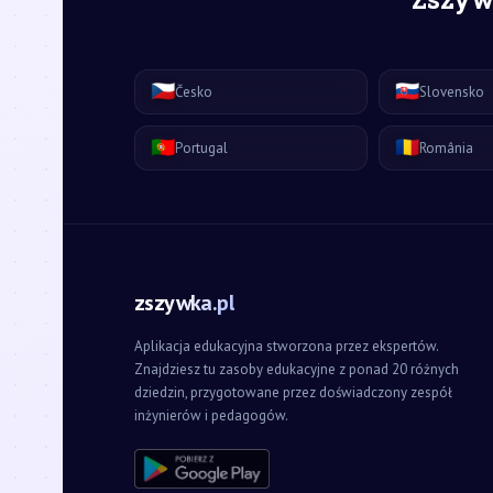
🇨🇿
🇸🇰
Česko
Slovensko
🇵🇹
🇷🇴
Portugal
România
zszywka.pl
Aplikacja edukacyjna stworzona przez ekspertów.
Znajdziesz tu zasoby edukacyjne z ponad 20 różnych
dziedzin, przygotowane przez doświadczony zespół
inżynierów i pedagogów.