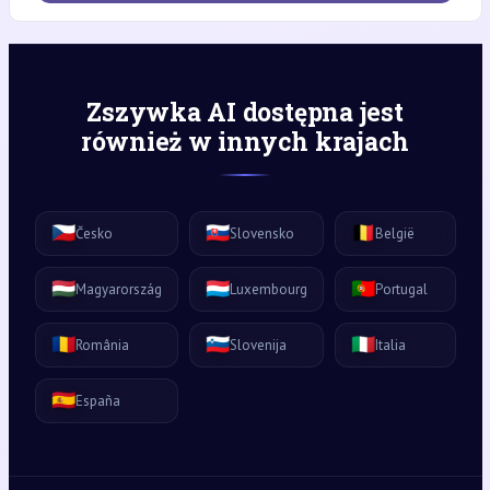
Zszywka AI dostępna jest
również w innych krajach
🇨🇿
🇸🇰
🇧🇪
Česko
Slovensko
België
🇭🇺
🇱🇺
🇵🇹
Magyarország
Luxembourg
Portugal
🇷🇴
🇸🇮
🇮🇹
România
Slovenija
Italia
🇪🇸
España