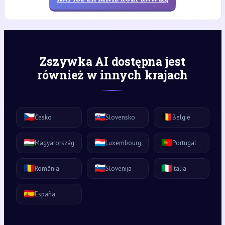
Zszywka AI dostępna jest
również w innych krajach
🇨🇿
🇸🇰
🇧🇪
Česko
Slovensko
België
🇭🇺
🇱🇺
🇵🇹
Magyarország
Luxembourg
Portugal
🇷🇴
🇸🇮
🇮🇹
România
Slovenija
Italia
🇪🇸
España