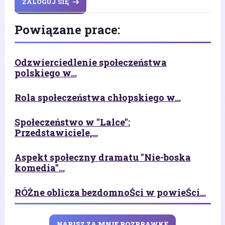
ZALOGUJ SIĘ
Powiązane prace:
Odzwierciedlenie społeczeństwa
polskiego w...
Rola społeczeństwa chłopskiego w...
Społeczeństwo w "Lalce":
Przedstawiciele,...
Aspekt społeczny dramatu "Nie-boska
komedia"...
RÓŻne oblicza bezdomnoŚci w powieŚci...
NAPISZ ZA MNIE ROZPRAWKĘ