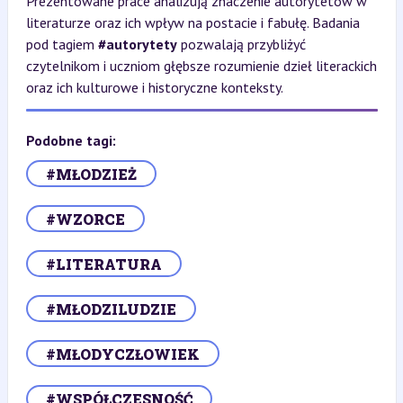
Prezentowane prace analizują znaczenie autorytetów w
literaturze oraz ich wpływ na postacie i fabułę. Badania
pod tagiem
#autorytety
pozwalają przybliżyć
czytelnikom i uczniom głębsze rozumienie dzieł literackich
oraz ich kulturowe i historyczne konteksty.
Podobne tagi:
#MŁODZIEŻ
#WZORCE
#LITERATURA
#MŁODZILUDZIE
#MŁODYCZŁOWIEK
#WSPÓŁCZESNOŚĆ