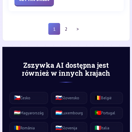
1
2
>
Zszywka AI dostępna jest
również w innych krajach
🇨🇿
🇸🇰
🇧🇪
Česko
Slovensko
België
🇭🇺
🇱🇺
🇵🇹
Magyarország
Luxembourg
Portugal
🇷🇴
🇸🇮
🇮🇹
România
Slovenija
Italia