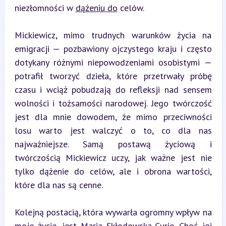
niezłomności w 
dążeniu do
 celów.
Mickiewicz, mimo trudnych warunków życia na 
emigracji — pozbawiony ojczystego kraju i często 
dotykany różnymi niepowodzeniami osobistymi — 
potrafił tworzyć dzieła, które przetrwały próbę 
czasu i wciąż pobudzają do refleksji nad sensem 
wolności i tożsamości narodowej. Jego twórczość 
jest dla mnie dowodem, że mimo przeciwności 
losu warto jest walczyć o to, co dla nas 
najważniejsze. Samą postawą życiową i 
twórczością Mickiewicz uczy, jak ważne jest nie 
tylko dążenie do celów, ale i obrona wartości, 
które dla nas są cenne.
Kolejną postacią, która wywarła ogromny wpływ na 
moje życie, jest Maria Skłodowska-Curie. Choć jej 