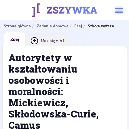
Strona główna
Zadania domowe
Esej
Szkoła wyższa
+
Esej
Ucz się z AI
Autorytety w
kształtowaniu
osobowości i
moralności:
Mickiewicz,
Skłodowska-Curie,
Camus