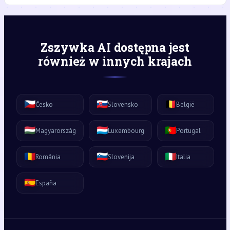
Zszywka AI dostępna jest
również w innych krajach
🇨🇿
🇸🇰
🇧🇪
Česko
Slovensko
België
🇭🇺
🇱🇺
🇵🇹
Magyarország
Luxembourg
Portugal
🇷🇴
🇸🇮
🇮🇹
România
Slovenija
Italia
🇪🇸
España