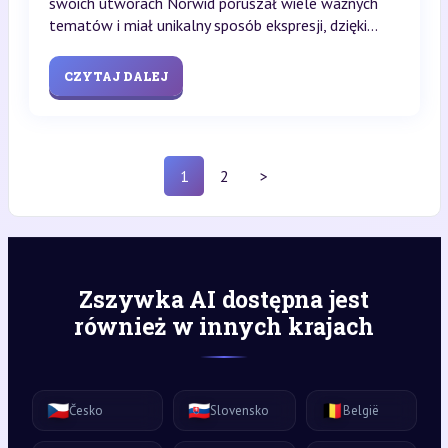
swoich utworach Norwid poruszał wiele ważnych
tematów i miał unikalny sposób ekspresji, dzięki...
CZYTAJ DALEJ
1
2
>
Zszywka AI dostępna jest
również w innych krajach
🇨🇿
🇸🇰
🇧🇪
Česko
Slovensko
België