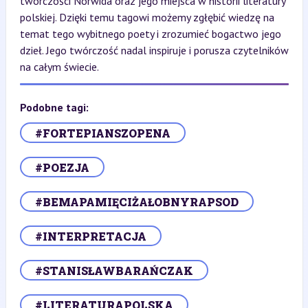
twórczości Norwida oraz jego miejsca w historii literatury
polskiej. Dzięki temu tagowi możemy zgłębić wiedzę na
temat tego wybitnego poety i zrozumieć bogactwo jego
dzieł. Jego twórczość nadal inspiruje i porusza czytelników
na całym świecie.
Podobne tagi:
#FORTEPIANSZOPENA
#POEZJA
#BEMAPAMIĘCIŻAŁOBNYRAPSOD
#INTERPRETACJA
#STANISŁAWBARAŃCZAK
#LITERATURAPOLSKA