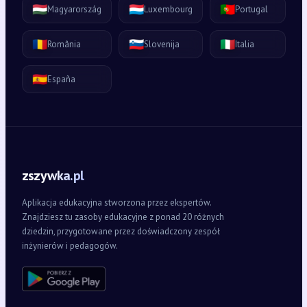
🇭🇺
🇱🇺
🇵🇹
Magyarország
Luxembourg
Portugal
🇷🇴
🇸🇮
🇮🇹
România
Slovenija
Italia
🇪🇸
España
zszywka.pl
Aplikacja edukacyjna stworzona przez ekspertów.
Znajdziesz tu zasoby edukacyjne z ponad 20 różnych
dziedzin, przygotowane przez doświadczony zespół
inżynierów i pedagogów.